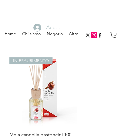
Accedi
Home
Chi siamo
Negozio
Altro
IN ESAURIMENTO
Vista rapida
Mela cannella bastoncini 100