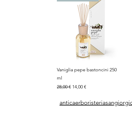
Vista rapida
Vaniglia pepe bastoncini 250
ml
Prezzo regolare
Prezzo scontato
28,00 €
14,00 €
anticaerboristeriasangior