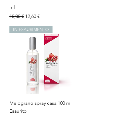
ml
Prezzo regolare
Prezzo scontato
18,00 €
12,60 €
IN ESAURIMENTO
Vista rapida
Melograno spray casa 100 ml
Esaurito