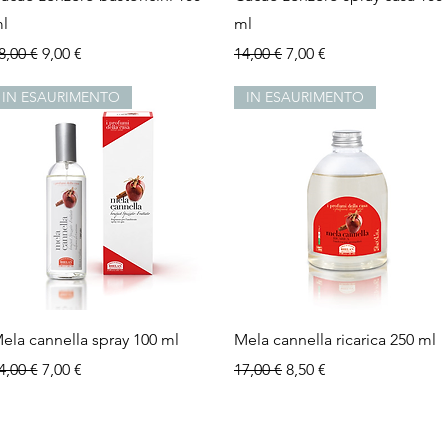
l
ml
rezzo regolare
Prezzo scontato
Prezzo regolare
Prezzo scontato
8,00 €
9,00 €
14,00 €
7,00 €
IN ESAURIMENTO
IN ESAURIMENTO
Vista rapida
Vista rapida
ela cannella spray 100 ml
Mela cannella ricarica 250 ml
rezzo regolare
Prezzo scontato
Prezzo regolare
Prezzo scontato
4,00 €
7,00 €
17,00 €
8,50 €