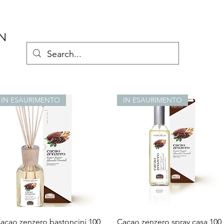
AN
IN ESAURIMENTO
IN ESAURIMENTO
Vista rapida
Vista rapida
acao zenzero bastoncini 100
Cacao zenzero spray casa 100