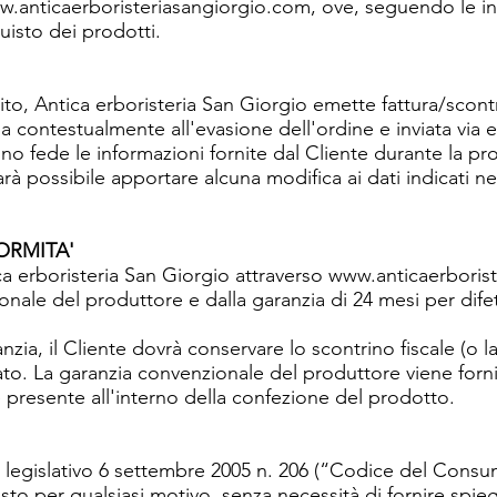
ww.anticaerboristeriasangiorgio.com, ove, seguendo le in
uisto dei prodotti.
ito, Antica erboristeria San Giorgio emette fattura/scontr
a contestualmente all'evasione dell'ordine e inviata via
anno fede le informazioni fornite dal Cliente durante la 
arà possibile apportare alcuna modifica ai dati indicati ne
.
ORMITA'
ica erboristeria San Giorgio attraverso
www.anticaerboris
onale del produttore e dalla garanzia di 24 mesi per difet
anzia, il Cliente dovrà conservare lo scontrino fiscale (o l
tato. La garanzia convenzionale del produttore viene for
 presente all'interno della confezione del prodotto.
o legislativo 6 settembre 2005 n. 206 (“Codice del Consumo”
sto per qualsiasi motivo, senza necessità di fornire spieg