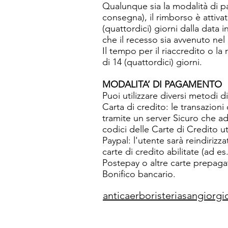
Qualunque sia la modalità di pa
consegna), il rimborso è attiv
(quattordici) giorni dalla data 
che il recesso sia avvenuto nel 
Il tempo per il riaccredito o l
di 14 (quattordici) giorni.
MODALITA’ DI PAGAMENTO
Puoi utilizzare diversi metodi d
Carta di credito: le transazion
tramite un server Sicuro che a
codici delle Carte di Credito ut
Paypal: l'utente sarà reindirizz
carte di credito abilitate (ad e
Postepay o altre carte prepagate 
Bonifico bancario.
anticaerboristeriasangior