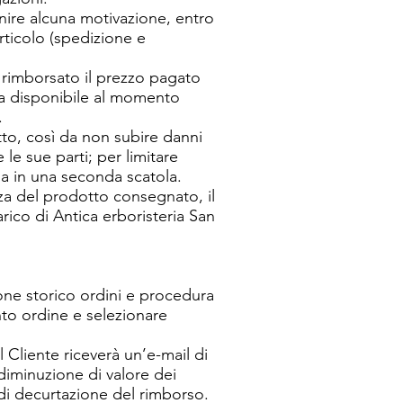
ornire alcuna motivazione, entro
articolo (spedizione e
à rimborsato il prezzo pagato
ica disponibile al momento
e.
tto, così da non subire danni
 le sue parti; per limitare
a in una seconda scatola.
za del prodotto consegnato, il
rico di Antica erboristeria San
zione storico ordini e procedura
nto ordine e selezionare
il Cliente riceverà un’e-mail di
 diminuzione di valore dei
o di decurtazione del rimborso.