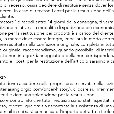
itto di recesso, ossia decidere di restituire senza dover f
erce. In caso di recesso i costi per la restituzione dell’
cliente.
umatore" e recedi entro 14 giorni dalla consegna, ti verr
edizione relative alla modalità di spedizione più econom
one per la restituzione dei prodotti è a carico del client
o, la merce deve essere integra, imballata in modo corre
re restituita nella confezione originale, completa in tutte
 originale, raccomandiamo, quando possibile, di inserirl
dotto non integro/danneggiato o della non corrisponden
to e i costi per la restituzione dell'articolo saranno a ca
SSO
liente dovrà accedere nella propria area riservata nella se
teriasangiorgio.com/order-history), cliccare
sul riferime
denti e dare una spiegazione per la restituzione.
e controllato che tutti i requisiti siano stati rispettati, 
so, ovvero, qualora sia riscontrata la sussistenza di una
a e-mail in cui sarà comunicato l’importo detratto a titol