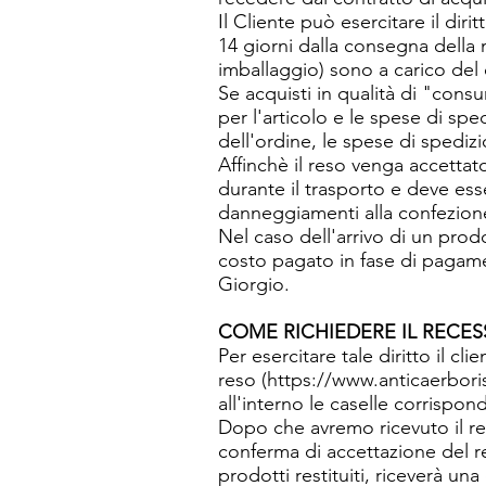
Il Cliente può esercitare il dir
14 giorni dalla consegna della m
imballaggio) sono a carico del 
Se acquisti in qualità di "cons
per l'articolo e le spese di sp
dell'ordine, le spese di spedizi
Affinchè il reso venga accettat
durante il trasporto e deve esse
danneggiamenti alla confezione
Nel caso dell'arrivo di un pro
costo pagato in fase di pagamen
Giorgio.
COME RICHIEDERE IL RECE
Per esercitare tale diritto il c
reso (
https://www.anticaerboris
all'interno le caselle corrispon
Dopo che avremo ricevuto il reso 
conferma di accettazione del re
prodotti restituiti, riceverà un