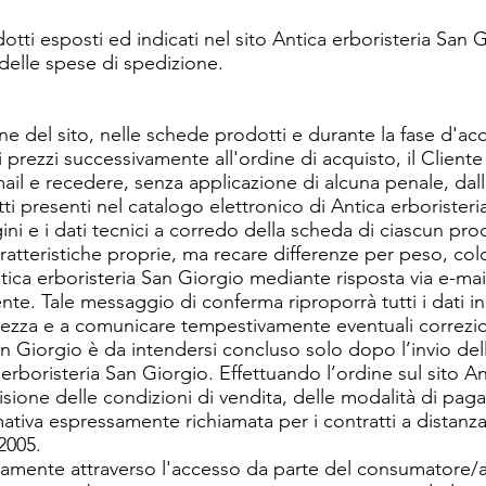
odotti esposti ed indicati nel sito Antica erboristeria San
delle spese di spedizione.
trine del sito, nelle schede prodotti e durante la fase d'ac
i prezzi successivamente all'ordine di acquisto, il Clien
il e recedere, senza applicazione di alcuna penale, dal
ti presenti nel catalogo elettronico di Antica erboriste
gini e i dati tecnici a corredo della scheda di ciascun 
atteristiche proprie, ma recare differenze per peso, colo
ca erboristeria San Giorgio mediante risposta via e-mail, 
te. Tale messaggio di conferma riproporrà tutti i dati ins
tezza e a comunicare tempestivamente eventuali correzioni.
an Giorgio è da intendersi concluso solo dopo l’invio del
erboristeria San Giorgio. Effettuando l’ordine sul sito Ant
visione delle condizioni di vendita, delle modalità di pa
tiva espressamente richiamata per i contratti a distanza 
2005.
ttamente attraverso l'accesso da parte del consumatore/ac