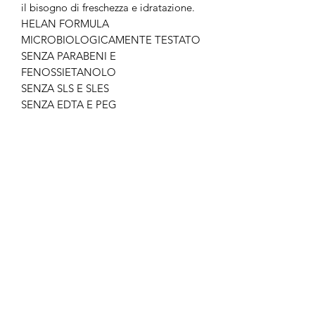
il bisogno di freschezza e idratazione.
HELAN FORMULA
MICROBIOLOGICAMENTE TESTATO
SENZA PARABENI E
FENOSSIETANOLO
SENZA SLS E SLES
SENZA EDTA E PEG
Non ci sono ancora recensioni
Dicci cosa ne pensi. Lascia una
recensione prima degli altri.
Lascia una recensione