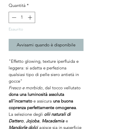
Quantità
*
Esaurito
Avvisami quando è disponibile
"Effetto glowing, texture iperfluida e
leggera: si adatta e perfeziona
qualsiasi tipo di pelle siero antietà in
gocce"
Fresco e morbido
, dal tocco vellutato
dona una luminosità assoluta
all’incarnato
e assicura
una buona
coprenza perfettamente omogenea
.
La selezione degli
olii naturali di
Dattero
,
Jojoba
,
Macadamia
e
Mandorle dolci
agisce sia in superficie