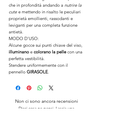
che in profondità andando a
nutrire la
cute
e mettendo in risalto le peculiari
proprietà emollienti, rassodanti e
leviganti per una completa funzione
antietà.
MODO D'USO:
Alcune gocce sui punti chiave del viso,
illuminano
e
colorano la pelle
con una
perfetta vestibilità.
Stendere uniformemente con il
pennello
GIRASOLE
.
Non ci sono ancora recensioni
Dicci cosa ne pensi. Lascia una
recensione prima degli altri.