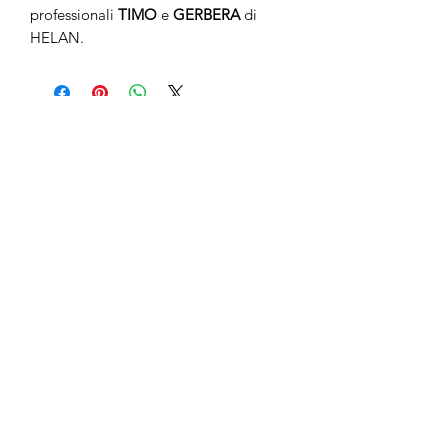
professionali
TIMO
e
GERBERA
di
HELAN.
Non ci sono ancora recensioni
Dicci cosa ne pensi. Lascia una
recensione prima degli altri.
Lascia una recensione
anticaerboristeriasangiorgio@gmail.co
m
Iscriviti