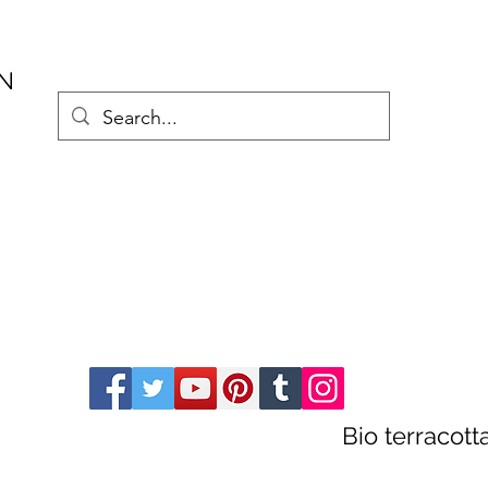
AN
Bio terracot