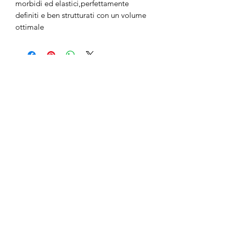
morbidi ed elastici,perfettamente
definiti e ben strutturati con un volume
ottimale
Non ci sono ancora recensioni
Dicci cosa ne pensi. Lascia una
recensione prima degli altri.
Lascia una recensione
anticaerboristeriasangiorgio@gmail.co
m