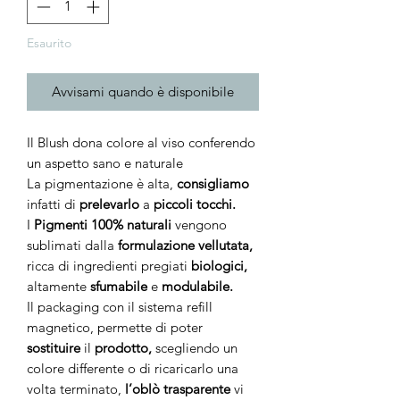
Esaurito
Avvisami quando è disponibile
Il Blush dona colore al viso conferendo
un aspetto sano e naturale
La pigmentazione è alta,
consigliamo
infatti di
prelevarlo
a
piccoli tocchi.
I
Pigmenti 100% naturali
vengono
sublimati dalla
formulazione vellutata,
ricca di ingredienti pregiati
biologici,
altamente
sfumabile
e
modulabile.
Il packaging con il sistema refill
magnetico, permette di poter
sostituire
il
prodotto,
scegliendo un
colore differente o di ricaricarlo una
volta terminato,
l’oblò trasparente
vi