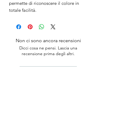
permette di riconoscere il colore in
totale facilità.
Non ci sono ancora recensioni
Dicci cosa ne pensi. Lascia una
recensione prima degli altri.
Lascia una recensione
anticaerboristeriasangiorgio@gmail.co
m
Iscriviti