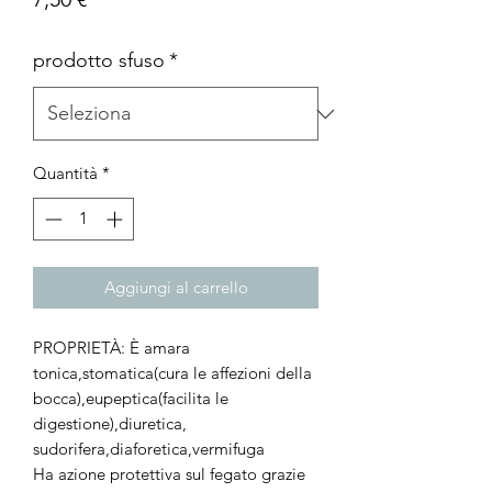
prodotto sfuso
*
Quantità
*
Aggiungi al carrello
PROPRIETÀ: È amara
tonica,stomatica(cura le affezioni della
bocca),eupeptica(facilita le
digestione),diuretica,
sudorifera,diaforetica,vermifuga
Ha azione protettiva sul fegato grazie