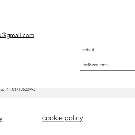
gio@gmail.com
Iscriviti
o. P.I. 01713620993
y
cookie policy