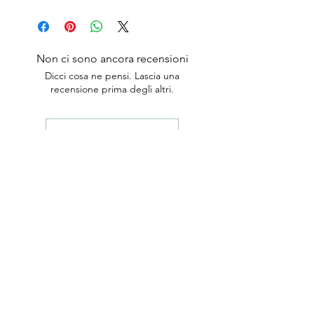
Non ci sono ancora recensioni
Dicci cosa ne pensi. Lascia una
recensione prima degli altri.
Lascia una recensione
anticaerboristeriasangiorgio@gmail.co
m
Iscriviti