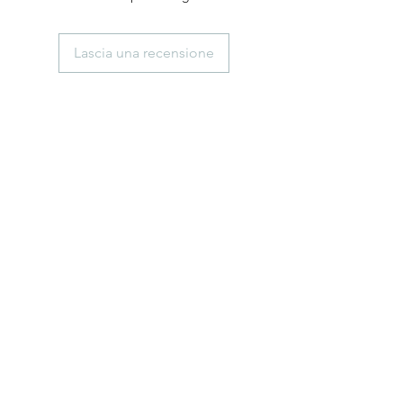
Lascia una recensione
anticaerboristeriasangiorgio@gmail.co
m
Iscriviti
ISCRIVITI
Telefono
0102474074
+39 3891879507