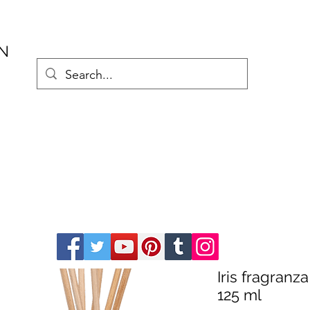
AN
Iris fragranz
125 ml