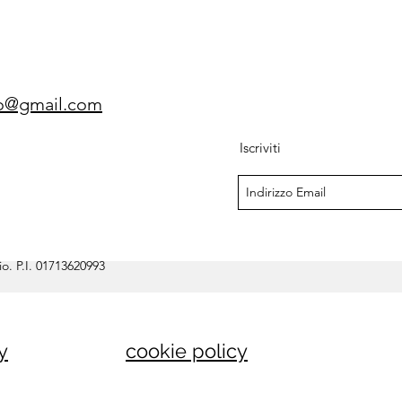
gio@gmail.com
Iscriviti
o. P.I. 01713620993
y
cookie policy