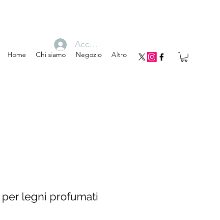
Accedi
Home
Chi siamo
Negozio
Altro
a per legni profumati