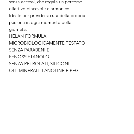
senza eccessi, che regala un percorso
olfattivo piacevole e armonico.
Ideale per prendersi cura della propria
persona in ogni momento della
giornata.
HELAN FORMULA
MICROBIOLOGICAMENTE TESTATO
SENZA PARABENI E
FENOSSIETANOLO
SENZA PETROLATI, SILICONI
OLII MINERALI, LANOLINE E PEG
SENZA EDTA
Non ci sono ancora recensioni
Dicci cosa ne pensi. Lascia una
recensione prima degli altri.