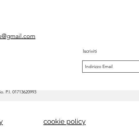
gio@gmail.com
Iscriviti
o. P.I. 01713620993
y
cookie policy