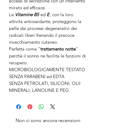
eccessi di secrezione con un intervento
mirato ed efficace.
Le
Vitamine B5
ed
E
, con la loro
attività antiossidante, proteggono la
pelle dai processi degenerativi dei
radicali liberi frenando il precoce
invecchiamento cutaneo.
Perfetta come “
trattamento notte
”
perchè il sonno ne facilita le funzioni di
recupero.
MICROBIOLOGICAMENTE TESTATO
SENZA PARABENI ed EDTA
SENZA PETROLATI, SILICONI, OLII
MINERALI, LANOLINE E PEG
Non ci sono ancora recensioni
Dicci cosa ne pensi. Lascia una
recensione prima degli altri.