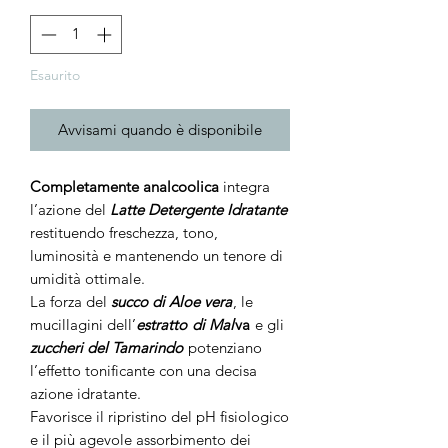
Esaurito
Avvisami quando è disponibile
Completamente analcoolica
integra
l’azione del
Latte Detergente Idratante
restituendo freschezza, tono,
luminosità e mantenendo un tenore di
umidità ottimale.
La forza del
succo di Aloe vera
, le
mucillagini dell’
estratto
di Mal
va
e gli
zuccheri del Tamarindo
potenziano
l’effetto tonificante con una decisa
azione idratante.
Favorisce il ripristino del pH fisiologico
e il più agevole assorbimento dei