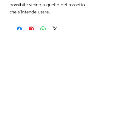
possibile vicino a quello del rossetto
che s’intende usare.
Non ci sono ancora recensioni
Dicci cosa ne pensi. Lascia una
recensione prima degli altri.
Lascia una recensione
anticaerboristeriasangiorgio@gmail.co
m
Iscriviti