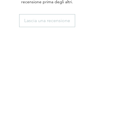
recensione prima degli altri.
Lascia una recensione
anticaerboristeriasangiorgio@gmail.co
m
Iscriviti
ISCRIVITI
Telefono
0102474074
+39 3891879507