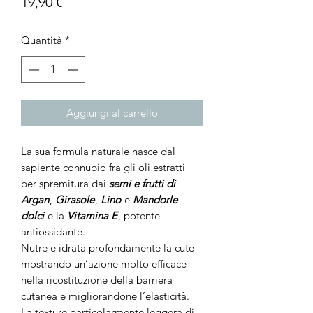
Prezzo
19,90 €
Quantità
*
Aggiungi al carrello
La sua formula naturale nasce dal
sapiente connubio fra gli oli estratti
per spremitura dai
semi e frutti di
Argan
,
Girasole
,
Lino
e
Mandorle
dolci
e la
Vitamina E
, potente
antiossidante.
Nutre e idrata profondamente la cute
mostrando un’azione molto efficace
nella ricostituzione della barriera
cutanea e migliorandone l’elasticità.
La texture particolarmente leggera di