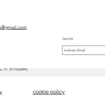
gio@gmail.com
Iscriviti
o. P.I. 01713620993
y
cookie policy