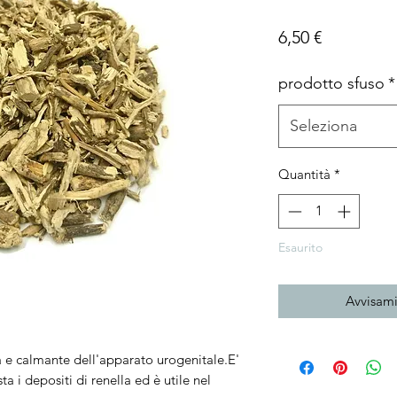
Prezzo
6,50 €
prodotto sfuso
*
Seleziona
Quantità
*
Esaurito
Avvisami
a e calmante dell'apparato urogenitale.E'
sta i depositi di renella ed è utile nel