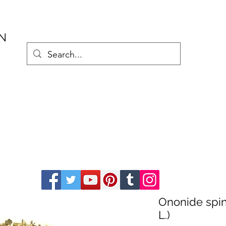
AN
Ononide spin
L.)