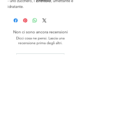
- uno zucchero, l’
Eritritolo
, umettante e
idratante.
Non ci sono ancora recensioni
Dicci cosa ne pensi. Lascia una
recensione prima degli altri.
Lascia una recensione
anticaerboristeriasangiorgio@gmail.co
m
Iscriviti