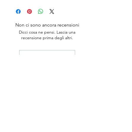
Non ci sono ancora recensioni
Dicci cosa ne pensi. Lascia una
recensione prima degli altri.
Lascia una recensione
anticaerboristeriasangiorgio@gmail.co
m
Iscriviti