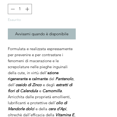
Esaurito
Avvisami quando è disponibile
Formulata e realizzata espressamente
per prevenire e per contrastare i
fenomeni di macerazione e le
screpolature nelle pieghe inguinali
della cute, in virtù dell’
azione
rigenerante e calmante
del
Pantenolo
,
dell’
ossido di Zinco
e degli
estratti di
fiori di Calendula
e
Camomilla
.
Arricchita dalle proprietà emollienti,
lubrificanti e protettive dell’
olio di
Mandorle dolci
e della
cera d’Api
,
oltrechè dall’efficacia della
Vitamina E
,