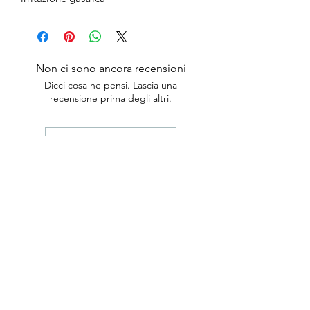
Non ci sono ancora recensioni
Dicci cosa ne pensi. Lascia una
recensione prima degli altri.
Lascia una recensione
anticaerboristeriasangiorgio@gmail.co
m
Iscriviti