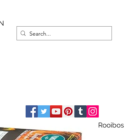
AN
Rooibos