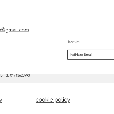
gio@gmail.com
Iscriviti
o. P.I. 01713620993
y
cookie policy