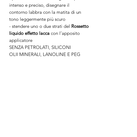
intenso e preciso, disegnare il
contorno labbra con la matita di un
tono leggermente più scuro
- stendere uno o due strati del
Rossetto
liquido effetto lacca
con l’apposito
applicatore
SENZA PETROLATI, SILICONI
OLII MINERALI, LANOLINE E PEG
Non ci sono ancora recensioni
Dicci cosa ne pensi. Lascia una
recensione prima degli altri.
Lascia una recensione