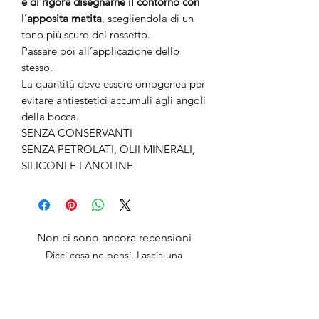
è di rigore disegnarne il contorno con
l’apposita matita
, scegliendola di un
tono più scuro del rossetto.
Passare poi all’applicazione dello
stesso.
La quantità deve essere omogenea per
evitare antiestetici accumuli agli angoli
della bocca.
SENZA CONSERVANTI
SENZA PETROLATI, OLII MINERALI,
SILICONI E LANOLINE
Non ci sono ancora recensioni
Dicci cosa ne pensi. Lascia una
recensione prima degli altri.
Lascia una recensione