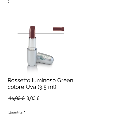
Rossetto luminoso Green
colore Uva (3,5 ml)
Prezzo
Prezzo
 16,00 € 
8,00 €
regolare
scontato
Quantità
*