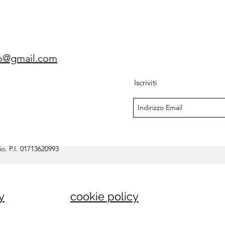
gio@gmail.com
Iscriviti
o. P.I. 01713620993
y
cookie policy