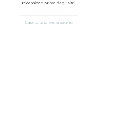
recensione prima degli altri.
Lascia una recensione
anticaerboristeriasangiorgio@gmail.co
m
Iscriviti
ISCRIVITI
Telefono
0102474074