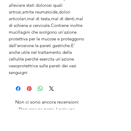
alleviare stati dolorosi quali
artrosi,artrite reumatoide,dolori
articolari,mal di testa,mal di denti,mal
di schiena e cervicale.Contiene inoltre
mucillagini che svolgono un'azione
protettiva per le mucose e proteggono
dall'erosione le pareti gastriche.E'
anche utile nel trattamento della
cellulite perchè esercita un'azione
vasoprotettrice sulle pareti dei vasi
sanguigni
Non ci sono ancora recensioni
Dicci cosa ne pensi. Lascia una
recensione prima degli altri.