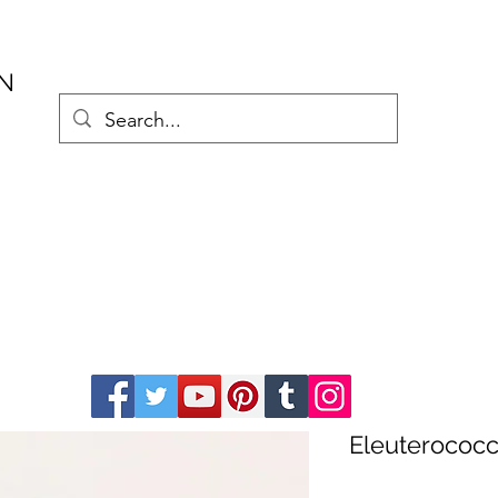
AN
Eleuterococc