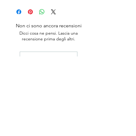
Non ci sono ancora recensioni
Dicci cosa ne pensi. Lascia una
recensione prima degli altri.
Lascia una recensione
anticaerboristeriasangiorgio@gmail.co
m
Iscriviti