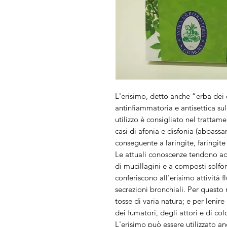
L'erisimo, detto anche “erba dei 
antinfiammatoria e antisettica sull
utilizzo è consigliato nel trattam
casi di afonia e disfonia (abbas
conseguente a laringite, faringite 
Le attuali conoscenze tendono ad 
di mucillagini e a composti solfora
conferiscono all’erisimo attività f
secrezioni bronchiali. Per questo 
tosse di varia natura; e per lenir
dei fumatori, degli attori e di co
L'erisimo può essere utilizzato a