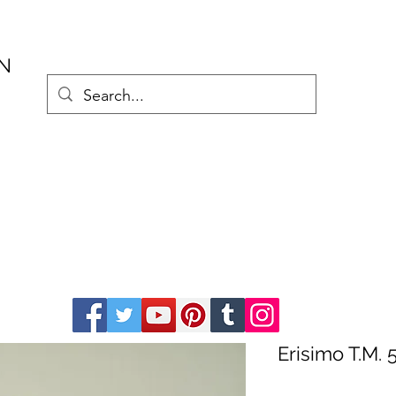
AN
Erisimo T.M. 