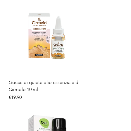
Gocce di quiete olio essenziale di
Cirmolo 10 ml
Price
€19.90