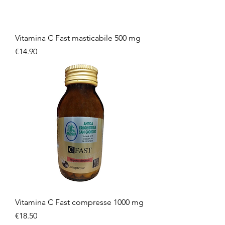
Vitamina C Fast masticabile 500 mg
Price
€14.90
Vitamina C Fast compresse 1000 mg
Price
€18.50