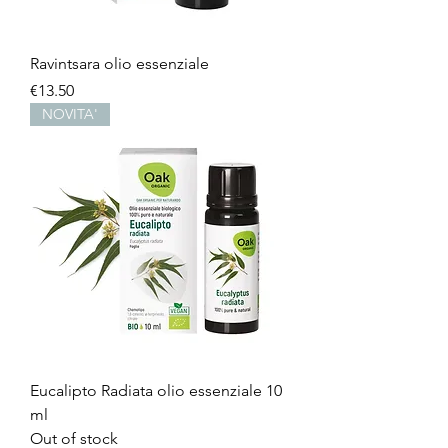
Ravintsara olio essenziale
Price
€13.50
NOVITA'
Eucalipto Radiata olio essenziale 10
ml
Out of stock