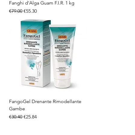
Fanghi d'Alga Guam F.I.R. 1 kg
Regular Price
Sale Price
€79.00
€55.30
FangoGel Drenante Rimodellante
Gambe
Regular Price
Sale Price
€30.40
€25.84