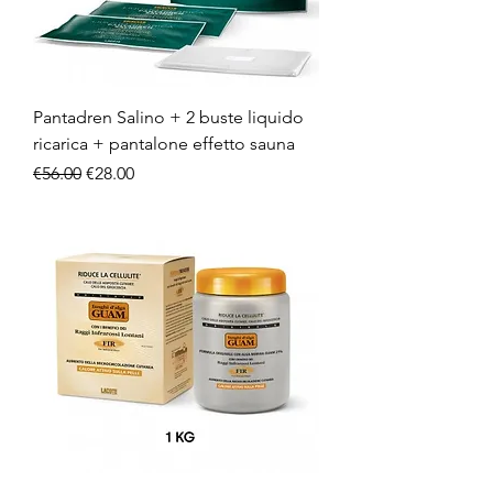
Pantadren Salino + 2 buste liquido
ricarica + pantalone effetto sauna
Regular Price
Sale Price
€56.00
€28.00