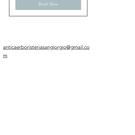
Book Now
anticaerboristeriasangiorgio@gmail.co
m
Iscriviti
ISCRIVITI
Telefono
0102474074
+39 3891879507