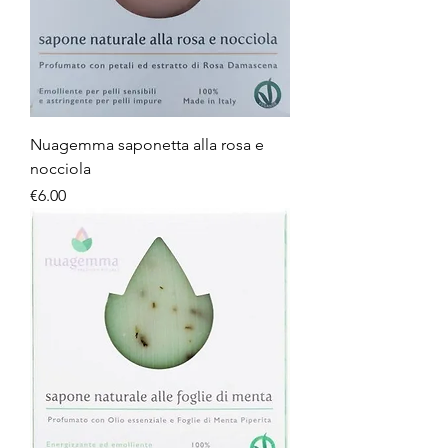
Nuagemma saponetta alla rosa e
nocciola
Price
€6.00