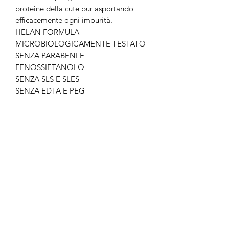
proteine della cute pur asportando
efficacemente ogni impurità.
HELAN FORMULA
MICROBIOLOGICAMENTE TESTATO
SENZA PARABENI E
FENOSSIETANOLO
SENZA SLS E SLES
SENZA EDTA E PEG
No Reviews Yet
Share your thoughts. Be the first to leave
a review.
Leave a Review