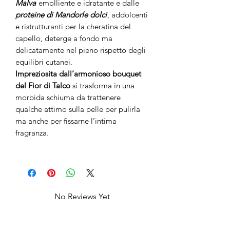
Malva
emolliente e idratante e dalle
proteine di Mandorle dolci
, addolcenti
e ristrutturanti per la cheratina del
capello, deterge a fondo ma
delicatamente nel pieno rispetto degli
equilibri cutanei.
Impreziosita dall’armonioso bouquet
del Fior di Talco
si trasforma in una
morbida schiuma da trattenere
qualche attimo sulla pelle per pulirla
ma anche per fissarne l’intima
fragranza.
No Reviews Yet
Share your thoughts. Be the first to leave
a review.