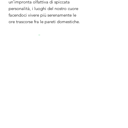
un’impronta olfattiva di spiccata
personalità, i luoghi del nostro cuore
facendoci vivere più serenamente le
ore trascorse fra le pareti domestiche.
No Reviews Yet
Share your thoughts. Be the first to leave
a review.
Leave a Review
anticaerboristeriasangiorgio@gmail.co
m