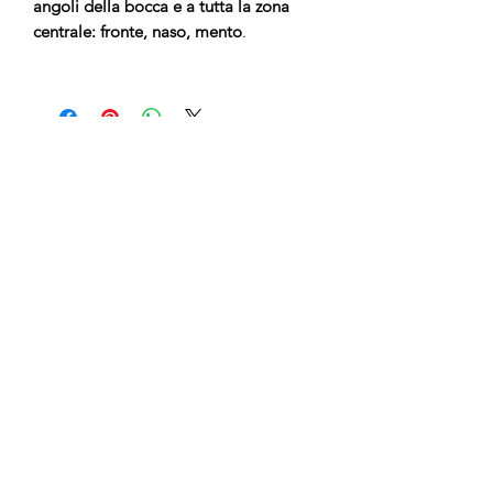
angoli della bocca e a tutta la zona
centrale: fronte, naso, mento
.
No Reviews Yet
Share your thoughts. Be the first to leave
a review.
Leave a Review
anticaerboristeriasangiorgio@gmail.co
m