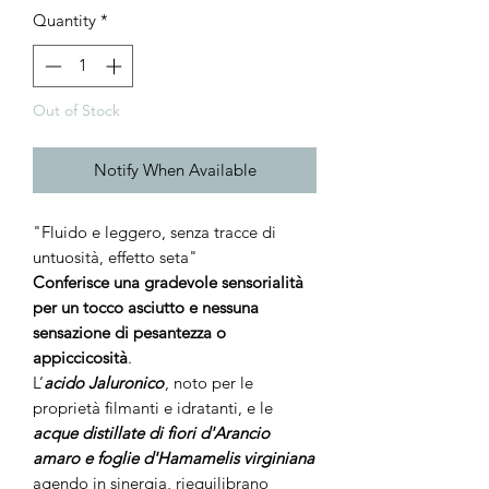
Quantity
*
Out of Stock
Notify When Available
"Fluido e leggero, senza tracce di
untuosità, effetto seta"
Conferisce una gradevole sensorialità
per un tocco asciutto e nessuna
sensazione di pesantezza o
appiccicosità
.
L’
acido Jaluronico
, noto per le
proprietà filmanti e idratanti, e le
ac
que distillate di fiori d'Arancio
amaro e foglie d'Hamamelis virginiana
agendo in sinergia, riequilibrano