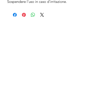
Sospendere l’uso in caso d’irritazione.
No Reviews Yet
Share your thoughts. Be the first to leave
a review.
Leave a Review
anticaerboristeriasangiorgio@gmail.co
m
Iscriviti