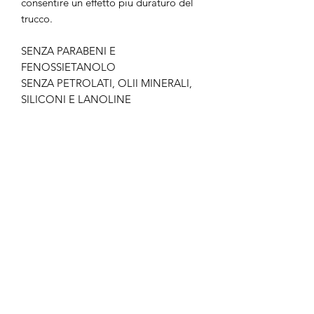
consentire un effetto più duraturo del
trucco.
SENZA PARABENI E
FENOSSIETANOLO
SENZA PETROLATI, OLII MINERALI,
SILICONI E LANOLINE
No Reviews Yet
Share your thoughts. Be the first to leave
a review.
Leave a Review