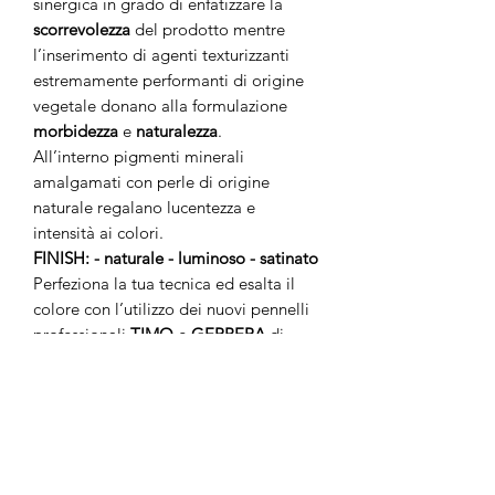
sinergica in grado di enfatizzare la
scorrevolezza
del prodotto mentre
l’inserimento di agenti texturizzanti
estremamente performanti di origine
vegetale donano alla formulazione
morbidezza
e
naturalezza
.
All’interno pigmenti minerali
amalgamati con perle di origine
naturale regalano lucentezza e
intensità ai colori.
FINISH: - naturale - luminoso - satinato
Perfeziona la tua tecnica ed esalta il
colore con l’utilizzo dei nuovi pennelli
professionali
TIMO
e
GERBERA
di
HELAN.
No Reviews Yet