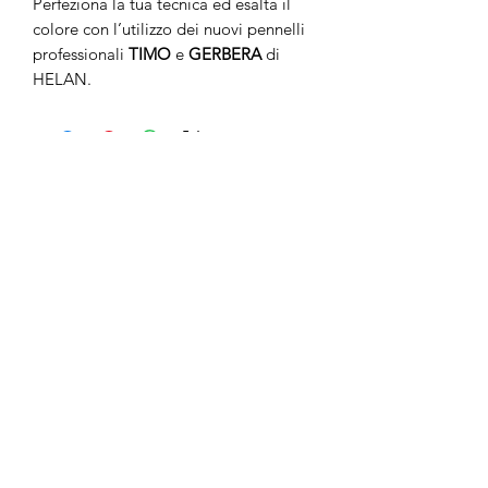
Perfeziona la tua tecnica ed esalta il
colore con l’utilizzo dei nuovi pennelli
professionali
TIMO
e
GERBERA
di
HELAN.
No Reviews Yet
Share your thoughts. Be the first to leave
a review.
Leave a Review
anticaerboristeriasangiorgio@gmail.co
m