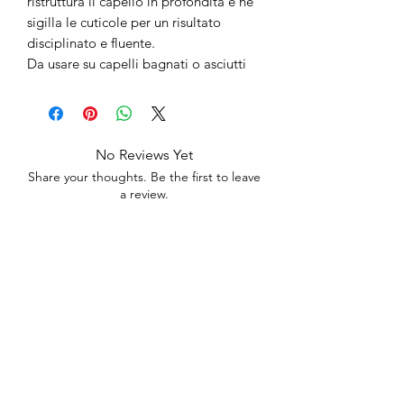
ristruttura il capello in profondità e ne
sigilla le cuticole per un risultato
disciplinato e fluente.
Da usare su capelli bagnati o asciutti
No Reviews Yet
Share your thoughts. Be the first to leave
a review.
Leave a Review
anticaerboristeriasangiorgio@gmail.co
m