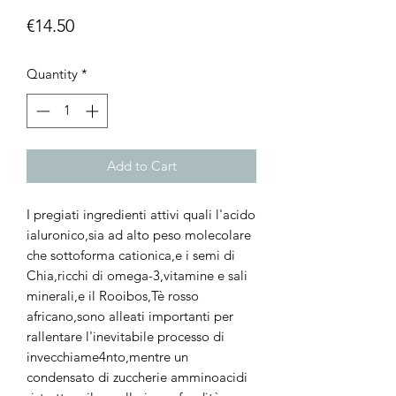
Price
€14.50
Quantity
*
Add to Cart
I pregiati ingredienti attivi quali l'acido
ialuronico,sia ad alto peso molecolare
che sottoforma cationica,e i semi di
Chia,ricchi di omega-3,vitamine e sali
minerali,e il Rooibos,Tè rosso
africano,sono alleati importanti per
rallentare l'inevitabile processo di
invecchiame4nto,mentre un
condensato di zuccherie amminoacidi