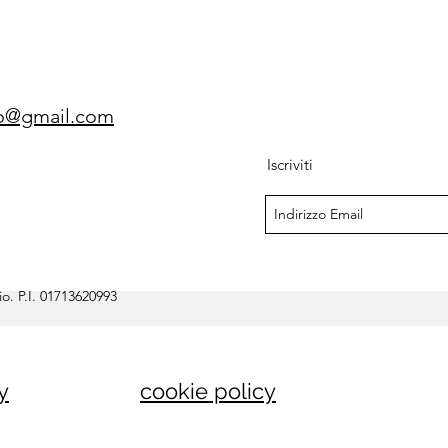
gio@gmail.com
Iscriviti
o. P.I. 01713620993
y
cookie policy