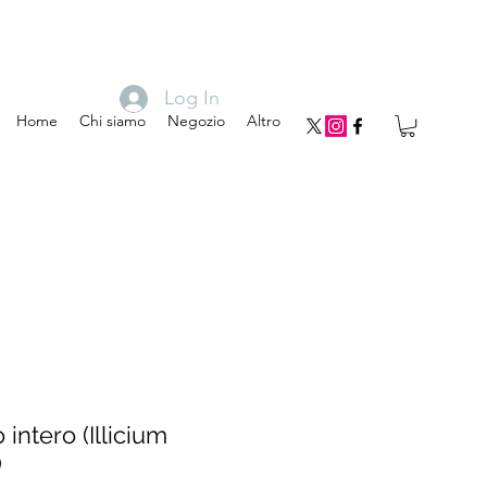
Log In
Home
Chi siamo
Negozio
Altro
 intero (Illicium
)