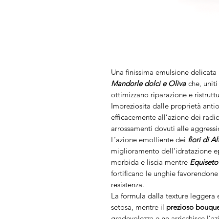
Una finissima emulsione delicata 
Mandorle dolci e Oliva
che, uniti
ottimizzano riparazione e ristrutt
Impreziosita dalle proprietà anti
efficacemente all’azione dei radi
arrossamenti dovuti alle aggressi
L’azione emolliente dei
fiori di A
miglioramento dell’idratazione e
morbida e liscia mentre
Equiseto
fortificano le unghie favorendone 
resistenza.
La formula dalla texture leggera e
setosa, mentre il
prezioso bouqu
gradevolezza e ne arricchisce l’az