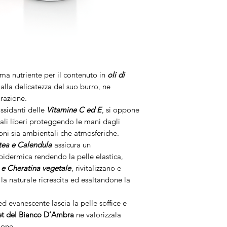
ma nutriente per il contenuto in
oli di
 alla delicatezza del suo burro, ne
urazione.
ossidanti delle
Vitamine C ed E
, si oppone
cali liberi proteggendo le mani dagli
oni sia ambientali che atmosferiche.
ltea e Calendula
assicura un
pidermica rendendo la pelle elastica,
 e Cheratina vegetale
, rivitalizzano e
la naturale ricrescita ed esaltandone la
d evanescente lascia la pelle soffice e
et del Bianco D’Ambra
ne valorizzala
ione.