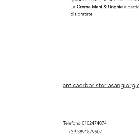
La
Crema Mani & Unghie
è partic
disidratate.
anticaerboristeriasangior
Telefono 0102474074
+39 3891879507