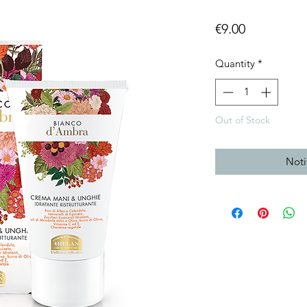
Price
€9.00
Quantity
*
Out of Stock
Noti