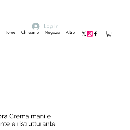
Log In
Home
Chi siamo
Negozio
Altro
bra Crema mani e
nte e ristrutturante