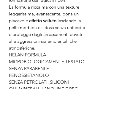
formazione dei radicali liberi.
La formula ricca ma con una texture
leggerissima, evanescente, dona un
piacevole
effetto velluto
lasciando la
pelle morbida e setosa senza untuosità
e protegge dagli arrossamenti dovuti
alle aggressioni sia ambientali che
atmosferiche.
HELAN FORMULA
MICROBIOLOGICAMENTE TESTATO
SENZA PARABENI E
FENOSSIETANOLO
SENZA PETROLATI, SILICONI
OLII MINERALI, LANOLINE E PEG
SENZA EDTA
No Reviews Yet
Share your thoughts. Be the first to leave