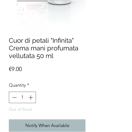
Cuor di petali "Infinita"
Crema mani profumata
vellutata 50 ml
Price
€9.00
Quantity
*
Out of Stock
Notify When Available